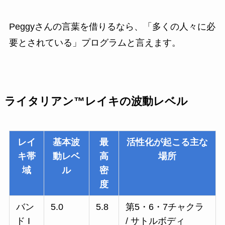
Peggyさんの言葉を借りるなら、「多くの人々に必
要とされている」プログラムと言えます。
ライタリアン™レイキの波動レベル
レイ
基本波
最
活性化が起こる主な
キ帯
動レベ
高
場所
域
ル
密
度
バン
5.0
5.8
第5・6・7チャクラ
ド I
/ サトルボディ